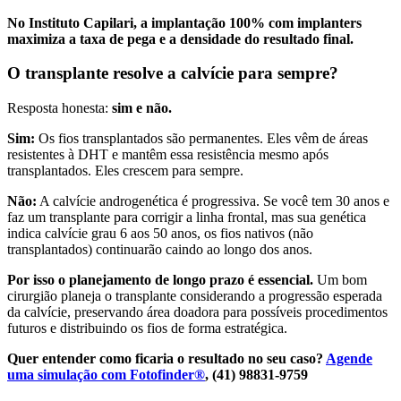
No Instituto Capilari, a implantação 100% com implanters
maximiza a taxa de pega e a densidade do resultado final.
O transplante resolve a calvície para sempre?
Resposta honesta:
sim e não.
Sim:
Os fios transplantados são permanentes. Eles vêm de áreas
resistentes à DHT e mantêm essa resistência mesmo após
transplantados. Eles crescem para sempre.
Não:
A calvície androgenética é progressiva. Se você tem 30 anos e
faz um transplante para corrigir a linha frontal, mas sua genética
indica calvície grau 6 aos 50 anos, os fios nativos (não
transplantados) continuarão caindo ao longo dos anos.
Por isso o planejamento de longo prazo é essencial.
Um bom
cirurgião planeja o transplante considerando a progressão esperada
da calvície, preservando área doadora para possíveis procedimentos
futuros e distribuindo os fios de forma estratégica.
Quer entender como ficaria o resultado no seu caso?
Agende
uma simulação com Fotofinder®
, (41) 98831-9759