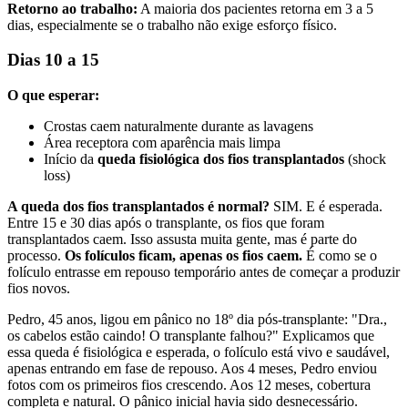
Retorno ao trabalho:
A maioria dos pacientes retorna em 3 a 5
dias, especialmente se o trabalho não exige esforço físico.
Dias 10 a 15
O que esperar:
Crostas caem naturalmente durante as lavagens
Área receptora com aparência mais limpa
Início da
queda fisiológica dos fios transplantados
(shock
loss)
A queda dos fios transplantados é normal?
SIM. E é esperada.
Entre 15 e 30 dias após o transplante, os fios que foram
transplantados caem. Isso assusta muita gente, mas é parte do
processo.
Os folículos ficam, apenas os fios caem.
É como se o
folículo entrasse em repouso temporário antes de começar a produzir
fios novos.
Pedro, 45 anos, ligou em pânico no 18º dia pós-transplante: "Dra.,
os cabelos estão caindo! O transplante falhou?" Explicamos que
essa queda é fisiológica e esperada, o folículo está vivo e saudável,
apenas entrando em fase de repouso. Aos 4 meses, Pedro enviou
fotos com os primeiros fios crescendo. Aos 12 meses, cobertura
completa e natural. O pânico inicial havia sido desnecessário.