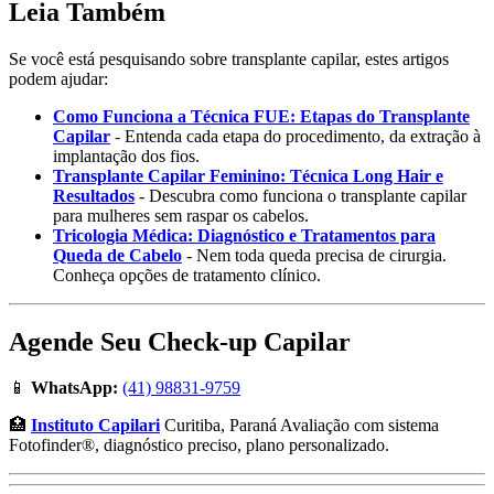
Leia Também
Se você está pesquisando sobre transplante capilar, estes artigos
podem ajudar:
Como Funciona a Técnica FUE: Etapas do Transplante
Capilar
- Entenda cada etapa do procedimento, da extração à
implantação dos fios.
Transplante Capilar Feminino: Técnica Long Hair e
Resultados
- Descubra como funciona o transplante capilar
para mulheres sem raspar os cabelos.
Tricologia Médica: Diagnóstico e Tratamentos para
Queda de Cabelo
- Nem toda queda precisa de cirurgia.
Conheça opções de tratamento clínico.
Agende Seu Check-up Capilar
📱
WhatsApp:
(41) 98831-9759
🏥
Instituto Capilari
Curitiba, Paraná Avaliação com sistema
Fotofinder®, diagnóstico preciso, plano personalizado.