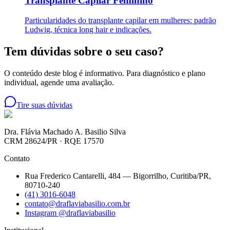
Transplante Capilar Feminino
Particularidades do transplante capilar em mulheres: padrão
Ludwig, técnica long hair e indicações.
Tem dúvidas sobre o seu caso?
O conteúdo deste blog é informativo. Para diagnóstico e plano
individual, agende uma avaliação.
Tire suas dúvidas
Dra. Flávia Machado A. Basilio Silva
CRM 28624/PR
·
RQE 17570
Contato
Rua Frederico Cantarelli, 484 — Bigorrilho, Curitiba/PR,
80710-240
(41) 3016-6048
contato@draflaviabasilio.com.br
Instagram @draflaviabasilio