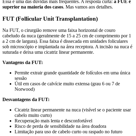
Essa é uma das dúvidas mais frequentes. A resposta curta:
a FUE é
superior na maioria dos casos
. Mas vamos aos detalhes.
FUT (Follicular Unit Transplantation)
Na FUT, o cirurgião remove uma faixa horizontal de couro
cabeludo da nuca (geralmente de 15 a 25 cm de comprimento por 1
a 2 cm de largura). Essa faixa é dissecada em unidades foliculares
sob microscópio e implantada na área receptora. A incisão na nuca é
suturada e deixa uma cicatriz linear permanente.
Vantagens da FUT:
Permite extrair grande quantidade de folículos em uma única
sessão
Útil em casos de calvície muito extensa (grau 6 ou 7 de
Norwood)
Desvantagens da FUT:
Cicatriz linear permanente na nuca (visível se o paciente usar
cabelo muito curto)
Recuperação mais lenta e desconfortável
Risco de perda de sensibilidade na área doadora
Limitação para uso de cabelo curto ou raspado no futuro