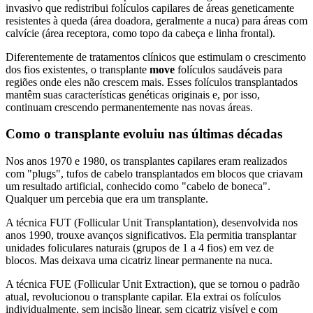
invasivo que redistribui folículos capilares de áreas geneticamente
resistentes à queda (área doadora, geralmente a nuca) para áreas com
calvície (área receptora, como topo da cabeça e linha frontal).
Diferentemente de tratamentos clínicos que estimulam o crescimento
dos fios existentes, o transplante
move
folículos saudáveis para
regiões onde eles não crescem mais. Esses folículos transplantados
mantêm suas características genéticas originais e, por isso,
continuam crescendo permanentemente nas novas áreas.
Como o transplante evoluiu nas últimas décadas
Nos anos 1970 e 1980, os transplantes capilares eram realizados
com "plugs", tufos de cabelo transplantados em blocos que criavam
um resultado artificial, conhecido como "cabelo de boneca".
Qualquer um percebia que era um transplante.
A técnica FUT (Follicular Unit Transplantation), desenvolvida nos
anos 1990, trouxe avanços significativos. Ela permitia transplantar
unidades foliculares naturais (grupos de 1 a 4 fios) em vez de
blocos. Mas deixava uma cicatriz linear permanente na nuca.
A técnica FUE (Follicular Unit Extraction), que se tornou o padrão
atual, revolucionou o transplante capilar. Ela extrai os folículos
individualmente, sem incisão linear, sem cicatriz visível e com