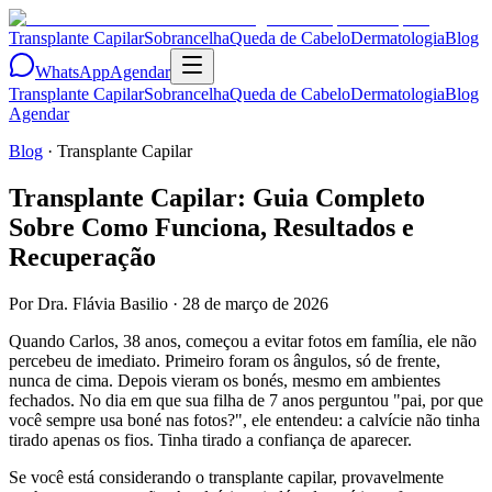
Transplante Capilar
Sobrancelha
Queda de Cabelo
Dermatologia
Blog
WhatsApp
Agendar
Transplante Capilar
Sobrancelha
Queda de Cabelo
Dermatologia
Blog
Agendar
Blog
·
Transplante Capilar
Transplante Capilar: Guia Completo
Sobre Como Funciona, Resultados e
Recuperação
Por
Dra. Flávia Basilio
·
28 de março de 2026
Quando Carlos, 38 anos, começou a evitar fotos em família, ele não
percebeu de imediato. Primeiro foram os ângulos, só de frente,
nunca de cima. Depois vieram os bonés, mesmo em ambientes
fechados. No dia em que sua filha de 7 anos perguntou "pai, por que
você sempre usa boné nas fotos?", ele entendeu: a calvície não tinha
tirado apenas os fios. Tinha tirado a confiança de aparecer.
Se você está considerando o transplante capilar, provavelmente