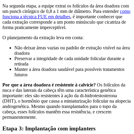
Na segunda etapa, a equipe extrai os folículos da área doadora com
um punch cirúrgico de 0,8 a 1 mm de diâmetro. Para entender
como
funciona a técnica FUE em detalhes
, é importante conhecer que
cada extração corresponde a um ponto minúsculo que cicatriza de
forma praticamente imperceptível.
O planejamento da extração leva em conta:
Não deixar áreas vazias ou padrão de extração visível na área
doadora
Preservar a integridade de cada unidade folicular durante a
retirada
Manter a área doadora saudável para possíveis tratamentos
futuros
Por que a área doadora é resistente à calvície?
Os folículos da
nuca e das laterais da cabeça têm uma característica genética
importante: eles são resistentes à ação da di-hidrotestosterona
(DHT), o hormônio que causa a miniaturização folicular na alopecia
androgenética. Mesmo quando transplantados para o topo da
cabeça, esses folículos mantêm essa resistência, e crescem
permanentemente.
Etapa 3: Implantação com implanters