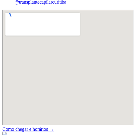
@transplantecapilarcuritiba
Como chegar e horários →