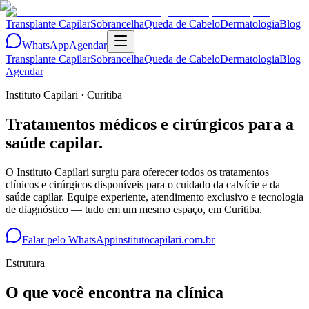
Transplante Capilar
Sobrancelha
Queda de Cabelo
Dermatologia
Blog
WhatsApp
Agendar
Transplante Capilar
Sobrancelha
Queda de Cabelo
Dermatologia
Blog
Agendar
Instituto Capilari · Curitiba
Tratamentos médicos e cirúrgicos para a
saúde capilar.
O Instituto Capilari surgiu para oferecer todos os tratamentos
clínicos e cirúrgicos disponíveis para o cuidado da calvície e da
saúde capilar. Equipe experiente, atendimento exclusivo e tecnologia
de diagnóstico — tudo em um mesmo espaço, em Curitiba.
Falar pelo WhatsApp
institutocapilari.com.br
Estrutura
O que você encontra na clínica