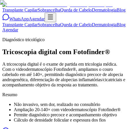
Transplante Capilar
Sobrancelha
Queda de Cabelo
Dermatologia
Blog
WhatsApp
Agendar
Transplante Capilar
Sobrancelha
Queda de Cabelo
Dermatologia
Blog
Agendar
Diagnóstico tricológico
Tricoscopia digital com Fotofinder®
A tricoscopia digital é o exame de partida em tricologia médica.
Com o videodermatoscópio Fotofinder®, ampliamos o couro
cabeludo em até 140×, permitindo diagnóstico precoce de alopecia
androgenética, diferenciação de alopecias inflamatórias/cicatriciais e
acompanhamento objetivo da resposta ao tratamento.
Resumo
Não invasivo, sem dor, realizado no consultório
Ampliação 20-140× com videodermatoscópio Fotofinder®
Permite diagnóstico precoce e acompanhamento objetivo
Cálculo de densidade folicular e espessura dos fios