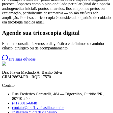
precoce. Aspectos como o pico ondulado peripilar (sinal de alopecia
androgenética inicial), pontos amarelos, fios em pontos pretos ou
exclamação, perifoliculite descamativa — só são visíveis sob
ampliação. Por isso, a tricoscopia é considerada o padrão de cuidado
em tricologia médica atual.
Agende sua tricoscopia digital
Em uma consulta, fazemos o diagnóstico e definimos o caminho —
clínico, cirúrgico ou de acompanhamento.
Tire suas dúvidas
Dra. Flávia Machado A. Basilio Silva
CRM 28624/PR
·
RQE 17570
Contato
Rua Frederico Cantarelli, 484 — Bigorrilho, Curitiba/PR,
80710-240
(41) 3016-6048
contato@draflaviabasilio.com.br
Instagram @draflaviabasilio